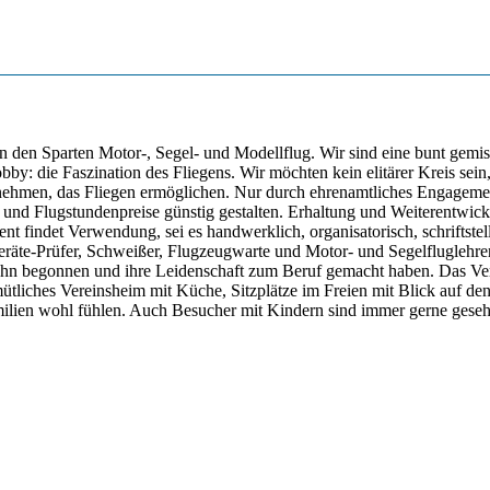
in den Sparten Motor-, Segel- und Modellflug. Wir sind eine bunt gemi
bby: die Faszination des Fliegens. Wir möchten kein elitärer Kreis sein,
ehmen, das Fliegen ermöglichen. Nur durch ehrenamtliches Engagement
 und Flugstundenpreise günstig gestalten. Erhaltung und Weiterentwick
t findet Verwendung, sei es handwerklich, organisatorisch, schriftstelle
geräte-Prüfer, Schweißer, Flugzeugwarte und Motor- und Segelfluglehrer 
ahn begonnen und ihre Leidenschaft zum Beruf gemacht haben. Das Verei
iches Vereinsheim mit Küche, Sitzplätze im Freien mit Blick auf den 
Familien wohl fühlen. Auch Besucher mit Kindern sind immer gerne geseh