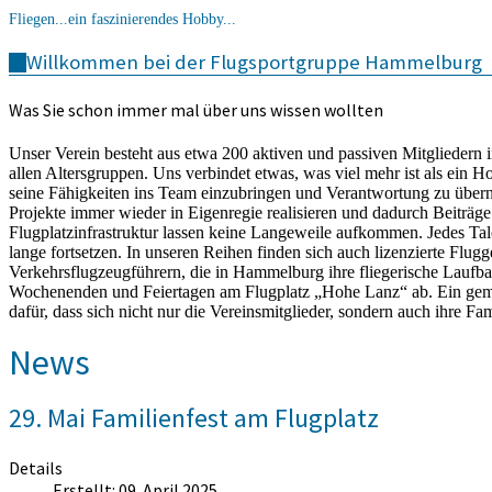
Fliegen...ein faszinierendes Hobby...
Willkommen bei der Flugsportgruppe Hammelburg
Was Sie schon immer mal über uns wissen wollten
Unser Verein besteht aus etwa 200 aktiven und passiven Mitgliedern 
allen Altersgruppen. Uns verbindet etwas, was viel mehr ist als ein Ho
seine Fähigkeiten ins Team einzubringen und Verantwortung zu übern
Projekte immer wieder in Eigenregie realisieren und dadurch Beiträge
Flugplatzinfrastruktur lassen keine Langeweile aufkommen. Jedes Talen
lange fortsetzen. In unseren Reihen finden sich auch lizenzierte Flug
Verkehrsflugzeugführern, die in Hammelburg ihre fliegerische Laufb
Wochenenden und Feiertagen am Flugplatz „Hohe Lanz“ ab. Ein gemütl
dafür, dass sich nicht nur die Vereinsmitglieder, sondern auch ihre 
News
29. Mai Familienfest am Flugplatz
Details
Erstellt: 09. April 2025