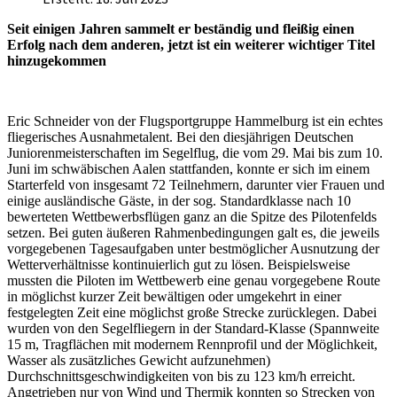
Seit einigen Jahren sammelt er beständig und fleißig einen
Erfolg nach dem anderen, jetzt ist ein weiterer wichtiger Titel
hinzugekommen
Eric Schneider von der Flugsportgruppe Hammelburg ist ein echtes
fliegerisches Ausnahmetalent. Bei den diesjährigen Deutschen
Juniorenmeisterschaften im Segelflug, die vom 29. Mai bis zum 10.
Juni im schwäbischen Aalen stattfanden, konnte er sich im einem
Starterfeld von insgesamt 72 Teilnehmern, darunter vier Frauen und
einige ausländische Gäste, in der sog. Standardklasse nach 10
bewerteten Wettbewerbsflügen ganz an die Spitze des Pilotenfelds
setzen. Bei guten äußeren Rahmenbedingungen galt es, die jeweils
vorgegebenen Tagesaufgaben unter bestmöglicher Ausnutzung der
Wetterverhältnisse kontinuierlich gut zu lösen. Beispielsweise
mussten die Piloten im Wettbewerb eine genau vorgegebene Route
in möglichst kurzer Zeit bewältigen oder umgekehrt in einer
festgelegten Zeit eine möglichst große Strecke zurücklegen. Dabei
wurden von den Segelfliegern in der Standard-Klasse (Spannweite
15 m, Tragflächen mit modernem Rennprofil und der Möglichkeit,
Wasser als zusätzliches Gewicht aufzunehmen)
Durchschnittsgeschwindigkeiten von bis zu 123 km/h erreicht.
Angetrieben nur von Wind und Thermik konnten so Strecken von