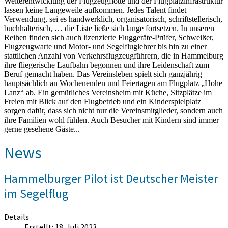
Weiterentwicklung der Flugzeugflotte und der Flugplatzinfrastruktur
lassen keine Langeweile aufkommen. Jedes Talent findet
Verwendung, sei es handwerklich, organisatorisch, schriftstellerisch,
buchhalterisch, … die Liste ließe sich lange fortsetzen. In unseren
Reihen finden sich auch lizenzierte Fluggeräte-Prüfer, Schweißer,
Flugzeugwarte und Motor- und Segelfluglehrer bis hin zu einer
stattlichen Anzahl von Verkehrsflugzeugführern, die in Hammelburg
ihre fliegerische Laufbahn begonnen und ihre Leidenschaft zum
Beruf gemacht haben. Das Vereinsleben spielt sich ganzjährig
hauptsächlich an Wochenenden und Feiertagen am Flugplatz „Hohe
Lanz“ ab. Ein gemütliches Vereinsheim mit Küche, Sitzplätze im
Freien mit Blick auf den Flugbetrieb und ein Kinderspielplatz
sorgen dafür, dass sich nicht nur die Vereinsmitglieder, sondern auch
ihre Familien wohl fühlen. Auch Besucher mit Kindern sind immer
gerne gesehene Gäste...
News
Hammelburger Pilot ist Deutscher Meister
im Segelflug
Details
Erstellt: 18. Juli 2023