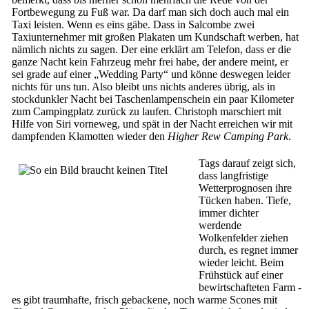
Fortbewegung zu Fuß war. Da darf man sich doch auch mal ein
Taxi leisten. Wenn es eins gäbe. Dass in Salcombe zwei
Taxiunternehmer mit großen Plakaten um Kundschaft werben, hat
nämlich nichts zu sagen. Der eine erklärt am Telefon, dass er die
ganze Nacht kein Fahrzeug mehr frei habe, der andere meint, er
sei grade auf einer „Wedding Party“ und könne deswegen leider
nichts für uns tun. Also bleibt uns nichts anderes übrig, als in
stockdunkler Nacht bei Taschenlampenschein ein paar Kilometer
zum Campingplatz zurück zu laufen. Christoph marschiert mit
Hilfe von Siri vorneweg, und spät in der Nacht erreichen wir mit
dampfenden Klamotten wieder den
Higher Rew Camping Park
.
Tags darauf zeigt sich,
dass langfristige
Wetterprognosen ihre
Tücken haben. Tiefe,
immer dichter
werdende
Wolkenfelder ziehen
durch, es regnet immer
wieder leicht. Beim
Frühstück auf einer
bewirtschafteten Farm -
es gibt traumhafte, frisch gebackene, noch warme Scones mit