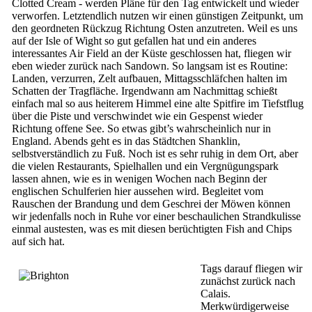
Clotted Cream - werden Pläne für den Tag entwickelt und wieder
verworfen. Letztendlich nutzen wir einen günstigen Zeitpunkt, um
den geordneten Rückzug Richtung Osten anzutreten. Weil es uns
auf der Isle of Wight so gut gefallen hat und ein anderes
interessantes Air Field an der Küste geschlossen hat, fliegen wir
eben wieder zurück nach Sandown. So langsam ist es Routine:
Landen, verzurren, Zelt aufbauen, Mittagsschläfchen halten im
Schatten der Tragfläche. Irgendwann am Nachmittag schießt
einfach mal so aus heiterem Himmel eine alte Spitfire im Tiefstflug
über die Piste und verschwindet wie ein Gespenst wieder
Richtung offene See. So etwas gibt’s wahrscheinlich nur in
England. Abends geht es in das Städtchen Shanklin,
selbstverständlich zu Fuß. Noch ist es sehr ruhig in dem Ort, aber
die vielen Restaurants, Spielhallen und ein Vergnügungspark
lassen ahnen, wie es in wenigen Wochen nach Beginn der
englischen Schulferien hier aussehen wird. Begleitet vom
Rauschen der Brandung und dem Geschrei der Möwen können
wir jedenfalls noch in Ruhe vor einer beschaulichen Strandkulisse
einmal austesten, was es mit diesen berüchtigten Fish and Chips
auf sich hat.
Tags darauf fliegen wir
zunächst zurück nach
Calais.
Merkwürdigerweise