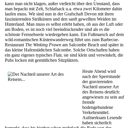
kann man nicht klagen, außer vielleicht über den Umstand, dass
man bepackt mit Zelt, Schlafsack u.a. etwa zwei Kilometer dahin
laufen muss. Wir sind nun in der Grafschaft Devon mit ihren
faszinierenden Steilküsten und den sanft gewellten Weiden im
Hinterland. Man muss es selbst erlebt haben, ob aus der Luft oder
am Boden, es ist noch viel beeindruckender sind als es die
schönste Fernsehserie wiedergeben kann. Ein Fußmarsch auf dem
wild-romantischen Küstenwanderweg führt uns zum Barbecue-
Restaurant
The Winking Prawn
am Salcombe Beach und später in
das kleine Hafenstädtchen Salcombe. Solche Ortschaften haben
ein ganz eigenes typisches Flair, sie sind klein und verwinkelt, die
Pubs locken mit gemütlichen Sitzplätzen.
Heute Abend wird
nach der Sperrstunde
der gravierenden
Nachteil unserer Art
des Reisens deutlich:
angewiesen zu sein auf
fremde
bodengebundene
Verkehrsmittel.
Aufmerksam Lesende
haben sicherlich
bemerkt, dass bis hierher schon mehrfach die Rede von der