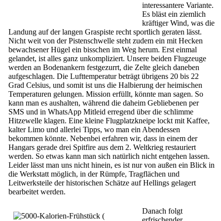
interessantere Variante.
Es bläst ein ziemlich
kräftiger Wind, was die
Landung auf der langen Graspiste recht sportlich geraten lässt.
Nicht weit von der Pistenschwelle steht zudem ein mit Hecken
bewachsener Hügel ein bisschen im Weg herum. Erst einmal
gelandet, ist alles ganz unkompliziert. Unsere beiden Flugzeuge
werden an Bodenankern festgezurrt, die Zelte gleich daneben
aufgeschlagen. Die Lufttemperatur beträgt übrigens 20 bis 22
Grad Celsius, und somit ist uns die Halbierung der heimischen
Temperaturen gelungen. Mission erfüllt, könnte man sagen. So
kann man es aushalten, während die daheim Gebliebenen per
SMS und in WhatsApp Mitleid erregend über die schlimme
Hitzewelle klagen. Eine kleine Flugplatzkneipe lockt mit Kaffee,
kalter Limo und allerlei Tipps, wo man ein Abendessen
bekommen könnte. Nebenbei erfahren wir, dass in einem der
Hangars gerade drei Spitfire aus dem 2. Weltkrieg restauriert
werden. So etwas kann man sich natürlich nicht entgehen lassen.
Leider lässt man uns nicht hinein, es ist nur von außen ein Blick in
die Werkstatt möglich, in der Rümpfe, Tragflächen und
Leitwerksteile der historischen Schätze auf Hellings gelagert
bearbeitet werden.
Danach folgt
erfrischender