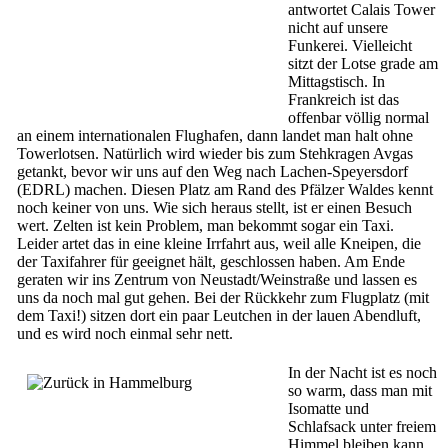
antwortet Calais Tower
nicht auf unsere
Funkerei. Vielleicht
sitzt der Lotse grade am
Mittagstisch. In
Frankreich ist das
offenbar völlig normal
an einem internationalen Flughafen, dann landet man halt ohne
Towerlotsen. Natürlich wird wieder bis zum Stehkragen Avgas
getankt, bevor wir uns auf den Weg nach Lachen-Speyersdorf
(EDRL) machen. Diesen Platz am Rand des Pfälzer Waldes kennt
noch keiner von uns. Wie sich heraus stellt, ist er einen Besuch
wert. Zelten ist kein Problem, man bekommt sogar ein Taxi.
Leider artet das in eine kleine Irrfahrt aus, weil alle Kneipen, die
der Taxifahrer für geeignet hält, geschlossen haben. Am Ende
geraten wir ins Zentrum von Neustadt/Weinstraße und lassen es
uns da noch mal gut gehen. Bei der Rückkehr zum Flugplatz (mit
dem Taxi!) sitzen dort ein paar Leutchen in der lauen Abendluft,
und es wird noch einmal sehr nett.
In der Nacht ist es noch
so warm, dass man mit
Isomatte und
Schlafsack unter freiem
Himmel bleiben kann.