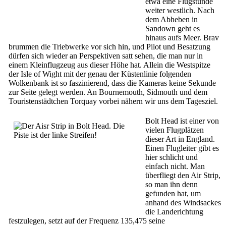
etwa eine Flugstunde
weiter westlich. Nach
dem Abheben in
Sandown geht es
hinaus aufs Meer. Brav
brummen die Triebwerke vor sich hin, und Pilot und Besatzung
dürfen sich wieder an Perspektiven satt sehen, die man nur in
einem Kleinflugzeug aus dieser Höhe hat. Allein die Westspitze
der Isle of Wight mit der genau der Küstenlinie folgenden
Wolkenbank ist so faszinierend, dass die Kameras keine Sekunde
zur Seite gelegt werden. An Bournemouth, Sidmouth und dem
Touristenstädtchen Torquay vorbei nähern wir uns dem Tagesziel.
Bolt Head ist einer von
vielen Flugplätzen
dieser Art in England.
Einen Flugleiter gibt es
hier schlicht und
einfach nicht. Man
überfliegt den Air Strip,
so man ihn denn
gefunden hat, um
anhand des Windsackes
die Landerichtung
festzulegen, setzt auf der Frequenz 135,475 seine