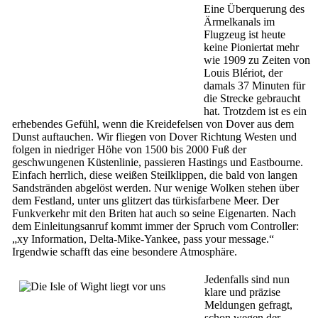
Eine Überquerung des
Ärmelkanals im
Flugzeug ist heute
keine Pioniertat mehr
wie 1909 zu Zeiten von
Louis Blériot, der
damals 37 Minuten für
die Strecke gebraucht
hat. Trotzdem ist es ein
erhebendes Gefühl, wenn die Kreidefelsen von Dover aus dem
Dunst auftauchen. Wir fliegen von Dover Richtung Westen und
folgen in niedriger Höhe von 1500 bis 2000 Fuß der
geschwungenen Küstenlinie, passieren Hastings und Eastbourne.
Einfach herrlich, diese weißen Steilklippen, die bald von langen
Sandstränden abgelöst werden. Nur wenige Wolken stehen über
dem Festland, unter uns glitzert das türkisfarbene Meer. Der
Funkverkehr mit den Briten hat auch so seine Eigenarten. Nach
dem Einleitungsanruf kommt immer der Spruch vom Controller:
„xy Information, Delta-Mike-Yankee, pass your message.“
Irgendwie schafft das eine besondere Atmosphäre.
Jedenfalls sind nun
klare und präzise
Meldungen gefragt,
schon wegen der